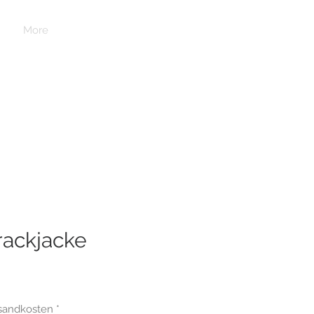
Anmelden
More
rackjacke
rsandkosten
*