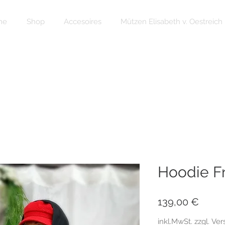
me
Shop
Accesoires
Mützen Elisabeth v. Oestreich
Hoodie F
Preis
139,00 €
inkl.MwSt. zzgl. Ve