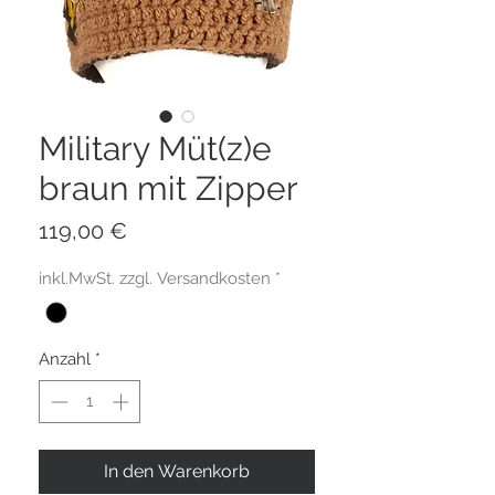
Military Müt(z)e
braun mit Zipper
Preis
119,00 €
inkl.MwSt. zzgl. Versandkosten
*
Anzahl
*
In den Warenkorb