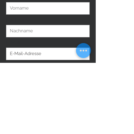
Nachname
E-Mail
Ich möchte mich in den E-Mail-
Verteiler eintragen.
Einreichen
Do Not Sell My Personal Information
Folge uns