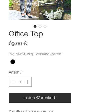
Office Top
Preis
69,00 €
inkl.MwSt. zzgl. Versandkosten
*
Anzahl
*
In den Warenkorb
Die Bluse für jeden Anlass.