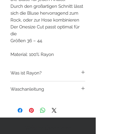
Durch den großartigen Schnitt lässt
sich die Bluse hervorragend zum
Rock, oder zur Hose kombinieren
Der Onesize Cut passt optimal für
die
Größen 36 – 44.
Material: 100% Rayon
Was ist Rayon?
Hergestellt wird Rayon im Rahmen des
Waschanleitung
sogenannten Viskoseverfahrens. Hierzu
werden zunächst Sägespäne verwendet,
bei 30 Grad im Feinwaschprogramm
die beispielsweise aus dem Holz von
oder im Schonwaschgang
Fichten oder Buchen, aber auch von
flüssige Feinwaschmittel
, da
Hölzern wie Bambus und Eukalyptus
Pulverwaschmittel bei Rayon gerne
gewonnen werden.
mal Rückstände hinterlässt. Zudem
Website abonnieren
könnten hier die Farben optisch
Rayon ist in Feinheit und Länge der